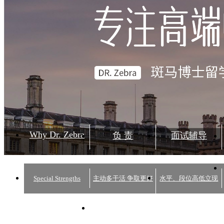
Why Dr. Zebra
负 责
面试辅导
Special Strengths
主动多干活 争取更好
水平、段位高低立现
结果