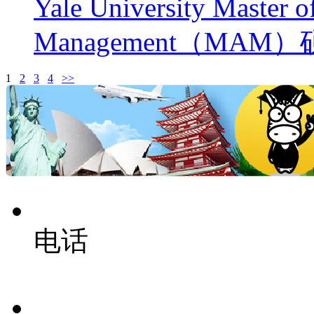
Yale University Master 
Management（MA
1
2
3
4
>>
电话