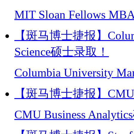
MIT Sloan Fellows 
【斑马博士捷报】Columbia U
Science硕士录取！
Columbia University 
【斑马博士捷报】CMU Bus
CMU Business Analy