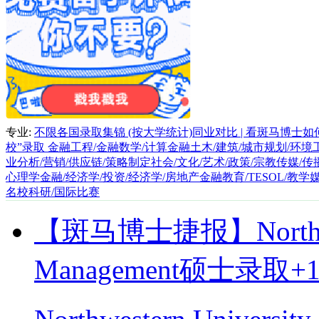
专业:
不限
各国录取集锦 (按大学统计)
同业对比 | 看斑马博士
校”录取
金融工程/金融数学/计算金融
土木/建筑/城市规划/环境工
业分析/营销/供应链/策略制定
社会/文化/艺术/政策/宗教
传媒/传
心理学
金融/经济学/投资/经济学/房地产金融
教育/TESOL/教
名校科研/国际比赛
【斑马博士捷报】Northwester
Management硕士录取