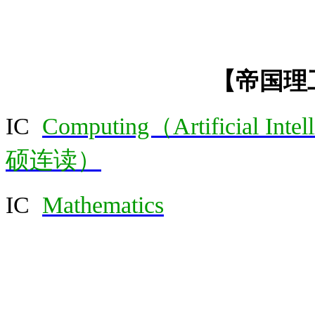
【帝国理
IC
Computing（Artificial Int
硕连读）
IC
Mathematics