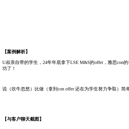
【案例解析】
U叔亲自带的学生，24年年底拿下LSE M&S的offer，雅思
功了！
说（吹牛忽悠）比做（拿到
con offer 还在为学生努力争
【与客户聊天截图】